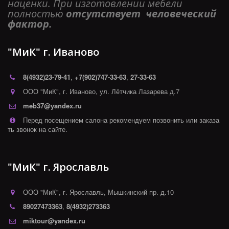
наценки. При изготовлении мебели 
полностью 
отсутствует  человеческий 
фактор. 
"МиК" г. Иваново
8(4932)
23-79-41
,
+7(902)747-33-63
,
27-33-63
ООО "МиК"
,
г. Иваново
,
ул. Лётчика Лазарева д.7
meb37@yandex.ru
Перед посещением салона рекомендуем позвонить или заказа
ть звонок на сайте.
"МиК" г. Ярославль
ООО "МиК"
,
г. Ярославль
,
Мышкинский пр. д.10
89027473363
,
8(4932)273363
miktour@yandex.ru