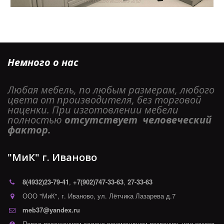
Немного о нас
Любая мебель, по любым размерам, любого 
цвета от производителя, без торговой 
наценки. При изготовлении мебели 
полностью 
отсутствует  человеческий 
фактор. 
"МиК" г. Иваново
8(4932)
23-79-41
,
+7(902)747-33-63
,
27-33-63
ООО "МиК"
,
г. Иваново
,
ул. Лётчика Лазарева д.7
meb37@yandex.ru
Перед посещением салона рекомендуем позвонить или заказа