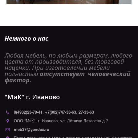
Немного о нас
Любая мебель, по любым размерам, любого 
цвета от производителя, без торговой 
наценки. При изготовлении мебели 
полностью 
отсутствует  человеческий 
фактор. 
"МиК" г. Иваново
8(4932)
23-79-41
,
+7(902)747-33-63
,
27-33-63
ООО "МиК"
,
г. Иваново
,
ул. Лётчика Лазарева д.7
meb37@yandex.ru
Перед посещением салона рекомендуем позвонить или заказа