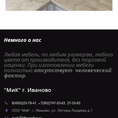
Немного о нас
Любая мебель, по любым размерам, любого 
цвета от производителя, без торговой 
наценки. При изготовлении мебели 
полностью 
отсутствует  человеческий 
фактор. 
"МиК" г. Иваново
8(4932)
23-79-41
,
+7(902)747-33-63
,
27-33-63
ООО "МиК"
,
г. Иваново
,
ул. Лётчика Лазарева д.7
meb37@yandex.ru