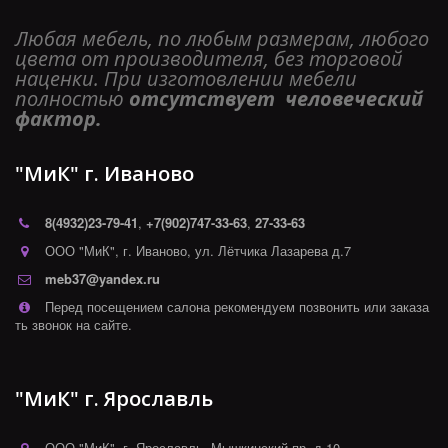
Любая мебель, по любым размерам, любого 
цвета от производителя, без торговой 
наценки. При изготовлении мебели 
полностью 
отсутствует  человеческий 
фактор. 
"МиК" г. Иваново
8(4932)
23-79-41
,
+7(902)747-33-63
,
27-33-63
ООО "МиК"
,
г. Иваново
,
ул. Лётчика Лазарева д.7
meb37@yandex.ru
Перед посещением салона рекомендуем позвонить или заказа
ть звонок на сайте.
"МиК" г. Ярославль
ООО "МиК"
,
г. Ярославль
,
Мышкинский пр. д.10