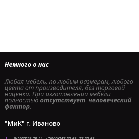
Немного о нас
Любая мебель, по любым размерам, любого 
цвета от производителя, без торговой 
наценки. При изготовлении мебели 
полностью 
отсутствует  человеческий 
фактор. 
"МиК" г. Иваново
8(4932)
23-79-41
,
+7(902)747-33-63
,
27-33-63