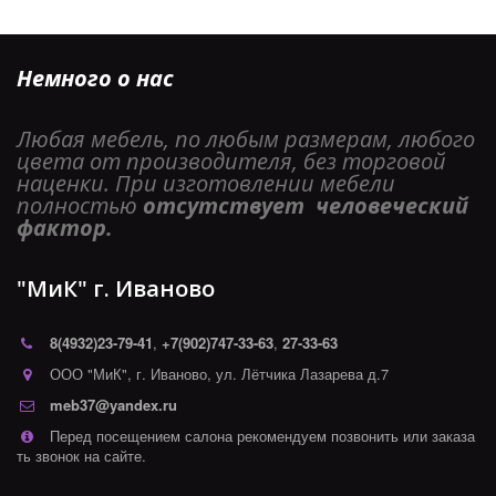
Немного о нас
Любая мебель, по любым размерам, любого 
цвета от производителя, без торговой 
наценки. При изготовлении мебели 
полностью 
отсутствует  человеческий 
фактор. 
"МиК" г. Иваново
8(4932)
23-79-41
,
+7(902)747-33-63
,
27-33-63
ООО "МиК"
,
г. Иваново
,
ул. Лётчика Лазарева д.7
meb37@yandex.ru
Перед посещением салона рекомендуем позвонить или заказа
ть звонок на сайте.