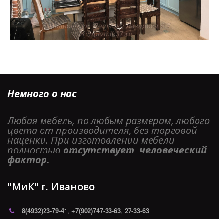
Немного о нас
Любая мебель, по любым размерам, любого 
цвета от производителя, без торговой 
наценки. При изготовлении мебели 
полностью 
отсутствует  человеческий 
фактор. 
"МиК" г. Иваново
8(4932)
23-79-41
,
+7(902)747-33-63
,
27-33-63