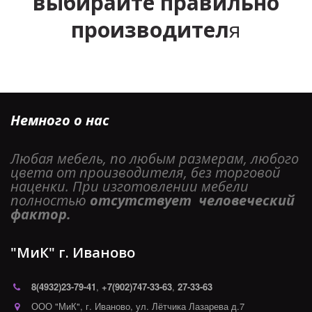
выбирайте правильно
производител
я
Немного о нас
Любая мебель, по любым размерам, любого 
цвета от производителя, без торговой 
наценки. При изготовлении мебели 
полностью 
отсутствует  человеческий 
фактор. 
"МиК" г. Иваново
8(4932)
23-79-41
,
+7(902)747-33-63
,
27-33-63
ООО "МиК"
,
г. Иваново
,
ул. Лётчика Лазарева д.7