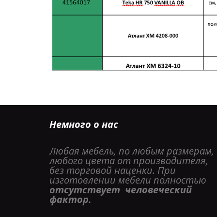
Немного о нас
Любая мебель, по любым размерам, 
любого цвета от производителя, 
без торговой наценки. При 
изготовлении мебели полностью 
отсутствует  человеческий 
фактор. 