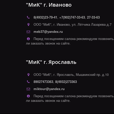
"МиК" г. Иваново
8(4932)
23-79-41
,
+7(902)747-33-63
,
27-33-63
ООО "МиК"
,
г. Иваново
,
ул. Лётчика Лазарева д.7
meb37@yandex.ru
Перед посещением салона рекомендуем позвонить
ли заказать звонок на сайте.
"МиК" г. Ярославль
ООО "МиК"
,
г. Ярославль
,
Мышкинский пр. д.10
89027473363
,
8(4932)273363
miktour@yandex.ru
Перед посещением салона рекомендуем позвонить
ли заказать звонок на сайте.