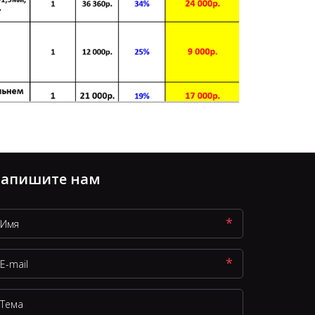
апишите нам
*
*