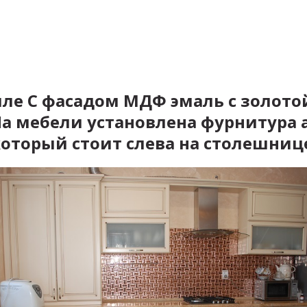
иле С фасадом МДФ эмаль с золото
 На мебели установлена фурнитур
оторый стоит слева на столешнице