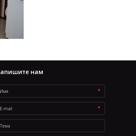
апишите нам
*
*