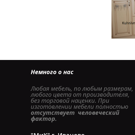
Немного о нас
Любая мебель, по любым размерам, 
любого цвета от производителя, 
без торговой наценки. При 
изготовлении мебели полностью 
отсутствует  человеческий 
фактор. 