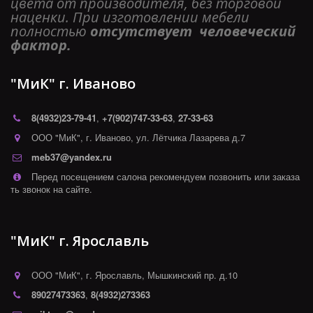
цвета от производителя, без торговой 
наценки. При изготовлении мебели 
полностью 
отсутствует  человеческий 
фактор. 
"МиК" г. Иваново
8(4932)
23-79-41
,
+7(902)747-33-63
,
27-33-63
ООО "МиК"
,
г. Иваново
,
ул. Лётчика Лазарева д.7
meb37@yandex.ru
Перед посещением салона рекомендуем позвонить или заказа
ть звонок на сайте.
"МиК" г. Ярославль
ООО "МиК"
,
г. Ярославль
,
Мышкинский пр. д.10
89027473363
,
8(4932)273363