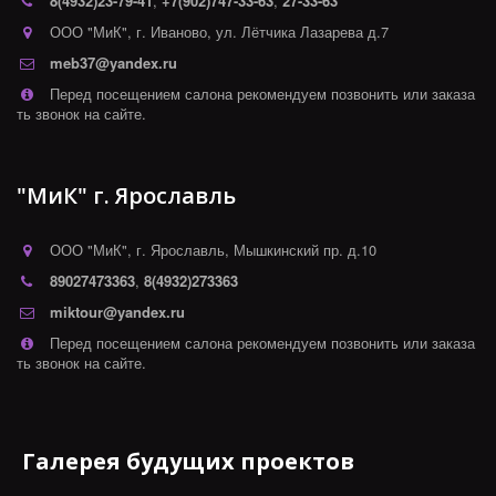
8(4932)
23-79-41
,
+7(902)747-33-63
,
27-33-63
ООО "МиК"
,
г. Иваново
,
ул. Лётчика Лазарева д.7
meb37@yandex.ru
Перед посещением салона рекомендуем позвонить или заказа
ть звонок на сайте.
"МиК" г. Ярославль
ООО "МиК"
,
г. Ярославль
,
Мышкинский пр. д.10
89027473363
,
8(4932)273363
miktour@yandex.ru
Перед посещением салона рекомендуем позвонить или заказа
ть звонок на сайте.
Галерея будущих проектов