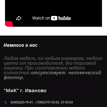
Немного о нас
Любая мебель, по любым размерам, любого 
цвета от производителя, без торговой 
наценки. При изготовлении мебели 
полностью 
отсутствует  человеческий 
фактор. 
"МиК" г. Иваново
8(4932)
23-79-41
,
+7(902)747-33-63
,
27-33-63