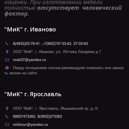
наценки. При изготовлении мебели 
полностью 
отсутствует  человеческий 
фактор. 
"МиК" г. Иваново
8(4932)
23-79-41
,
+7(902)747-33-63
,
27-33-63
ООО "МиК"
,
г. Иваново
,
ул. Лётчика Лазарева д.7
meb37@yandex.ru
Перед посещением салона рекомендуем позвонить или заказа
ть звонок на сайте.
"МиК" г. Ярославль
ООО "МиК"
,
г. Ярославль
,
Мышкинский пр. д.10
89027473363
,
8(4932)273363
miktour@yandex.ru